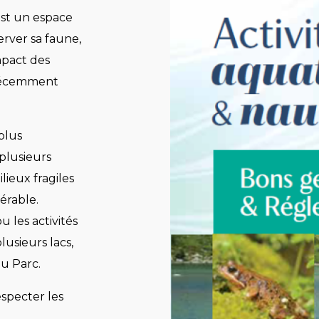
est un espace
rver sa faune,
impact des
 récemment
plus
 plusieurs
lieux fragiles
érable.
 les activités
lusieurs lacs,
u Parc.
especter les