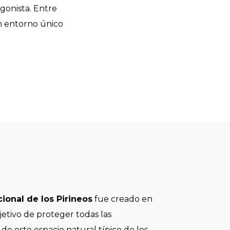
gonista. Entre
n entorno único
ional de los Pirineos
fue creado en
jetivo de proteger todas las
 de este espacio natural típico de los