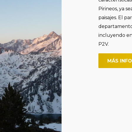
Pirineos, ya sea
paisajes. El p
departamentos 
incluyendo en 
P2V.
MÁS INF