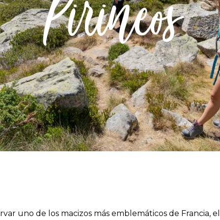
Pirineos
la
navegació
rvar uno de los macizos más emblemáticos de Francia, e