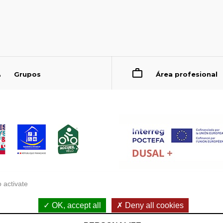
Grupos
Área profesional
 activate
OK, accept all
Deny all cookies
Accessibilité : non conforme