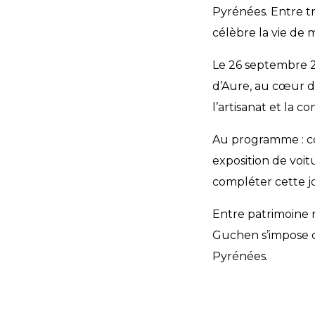
Pyrénées. Entre tr
célèbre la vie de
Le 26 septembre 20
d’Aure, au cœur d
l’artisanat et la c
Au programme : co
exposition de voi
compléter cette jo
Entre patrimoine r
Guchen s’impose c
Pyrénées.