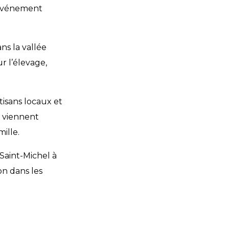
t événement
ns la vallée
r l’élevage,
isans locaux et
s viennent
ille.
 Saint-Michel à
n dans les