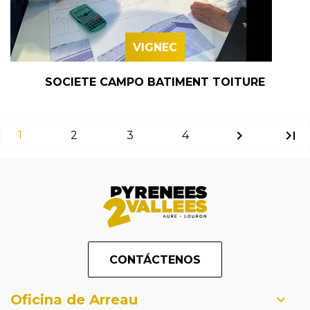
VIGNEC
SOCIETE CAMPO BATIMENT TOITURE
chevron_right
last_page
1
2
3
4
CONTÁCTENOS
Oficina de Arreau