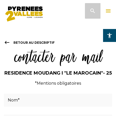
Pasar
search
menu
al
contenido
principal
accessibility
keyboard_backspace
RETOUR AU DESCRIPTIF
contacter par mail
RESIDENCE MOUDANG I "LE MAROCAIN"- 25
*Mentions obligatoires