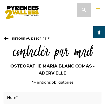
Pasar
search
menu
al
contenido
principal
accessibility
keyboard_backspace
RETOUR AU DESCRIPTIF
contacter par mail
OSTEOPATHE MARIA BLANC COMAS -
ADERVIELLE
*Mentions obligatoires