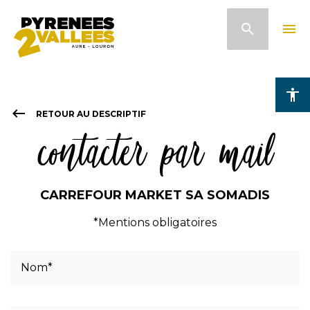
Pasar
search
menu
al
contenido
principal
accessibility
keyboard_backspace
RETOUR AU DESCRIPTIF
contacter par mail
CARREFOUR MARKET SA SOMADIS
*Mentions obligatoires