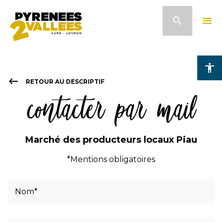
Pasar
search
menu
al
contenido
principal
accessibility
keyboard_backspace
RETOUR AU DESCRIPTIF
contacter par mail
Marché des producteurs locaux Piau
*Mentions obligatoires