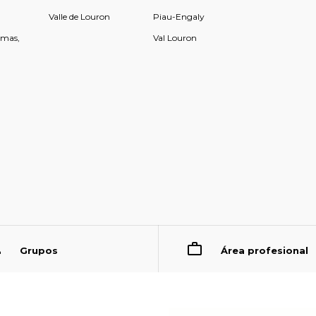
Valle de Louron
Piau-Engaly
rmas,
Val Louron
Grupos
Área profesional