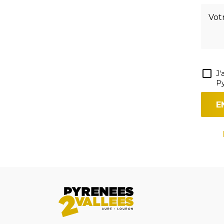
J'
Py