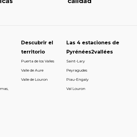
icas
calidad
Descubrir el
Las 4 estaciones de
territorio
Pyrénées2vallées
Puerta de los Valles
Saint-Lary
Valle de Aure
Peyragudes
Valle de Louron
Piau-Engaly
rmas,
Val Louron