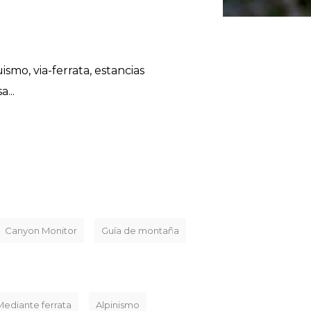
smo, via-ferrata, estancias
...
Canyon Monitor
Guía de montaña
Mediante ferrata
Alpinismo