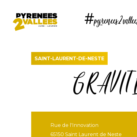
Pasar
al
#pyrenees2vallee
contenido
principal
SAINT-LAURENT-DE-NESTE
GRAVI
Rue de l'Innovation
65150 Saint Laurent de Neste