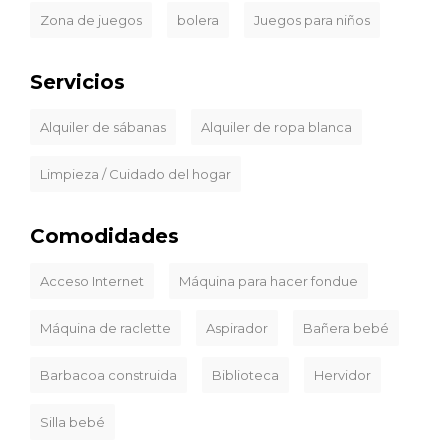
Zona de juegos
bolera
Juegos para niños
Servicios
Alquiler de sábanas
Alquiler de ropa blanca
Limpieza / Cuidado del hogar
Comodidades
Acceso Internet
Máquina para hacer fondue
Máquina de raclette
Aspirador
Bañera bebé
Barbacoa construida
Biblioteca
Hervidor
Silla bebé