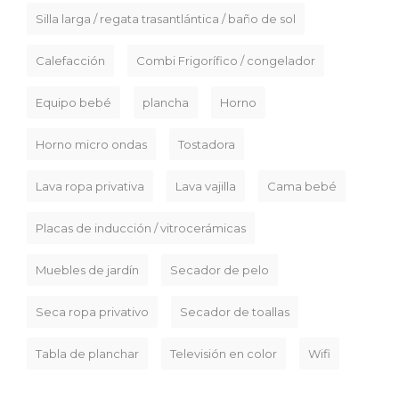
Silla larga / regata trasantlántica / baño de sol
Calefacción
Combi Frigorífico / congelador
Equipo bebé
plancha
Horno
Horno micro ondas
Tostadora
Lava ropa privativa
Lava vajilla
Cama bebé
Placas de inducción / vitrocerámicas
Muebles de jardín
Secador de pelo
Seca ropa privativo
Secador de toallas
Tabla de planchar
Televisión en color
Wifi