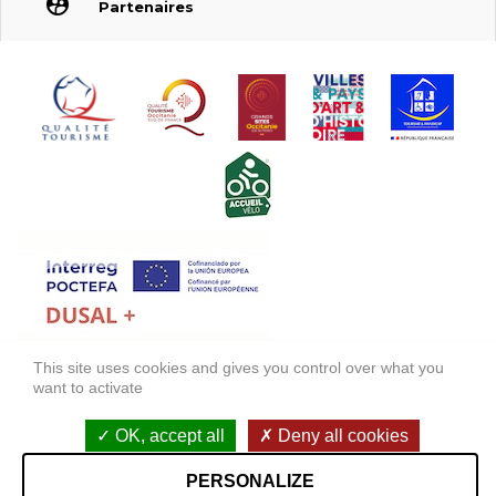
Partenaires
This site uses cookies and gives you control over what you
FONDS EUROPÉEN DE DÉVELOPPEMENT RÉGIONAL (FEDER)
want to activate
FONDO EUROPEO DE DESARROLLO REGIONAL (FEDER)
OK, accept all
Deny all cookies
Información legal
Accessibilité : non conforme
PERSONALIZE