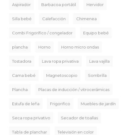
Aspirador
Barbacoa portátil
Hervidor
Silla bebé
Calefacción
Chimenea
Combi Frigorífico / congelador
Equipo bebé
plancha
Horno
Horno micro ondas
Tostadora
Lava ropa privativa
Lava vajilla
Cama bebé
Magnetoscopio
Sombrilla
Plancha
Placas de inducción / vitrocerámicas
Estufa de leña
Frigorifico
Muebles de jardín
Seca ropa privativo
Secador de toallas
Tabla de planchar
Televisión en color