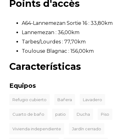
Points d'accès
A64-Lannemezan Sortie 16 : 33,80km
Lannemezan : 36,00km
Tarbes/Lourdes : 77,70km
Toulouse Blagnac : 156,00km
Características
Equipos
Refugio cubierto
Bañera
Lavadero
Cuarto de baño
patio
Ducha
Piso
Vivienda independiente
Jardín cerrado