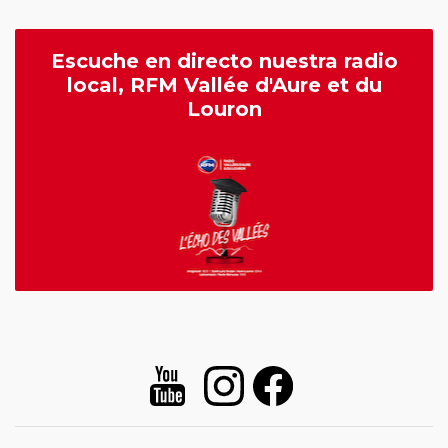
Escuche en directo nuestra radio
local, RFM Vallée d'Aure et du
Louron