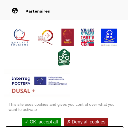
Partenaires
This site uses cookies and gives you control over what you
FONDS EUROPÉEN DE DÉVELOPPEMENT RÉGIONAL (FEDER)
want to activate
FONDO EUROPEO DE DESARROLLO REGIONAL (FEDER)
OK, accept all
Deny all cookies
Información legal