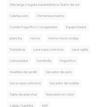
Silla larga / regata trasantlántica / baño de sol
Calefacción
Chimenea inserto
Combi Frigorífico / congelador
Equipo bebé
plancha
Horno
Horno micro ondas
Tostadora
Lava ropa colectiva
Lava vajilla
Cama bebé
Sombrilla
Frigorifico
Muebles de jardín
Secador de pelo
Seca ropa colectivo
Secador de toallas
Tabla de planchar
Televisión en color
Cable / Satélite
Wifi