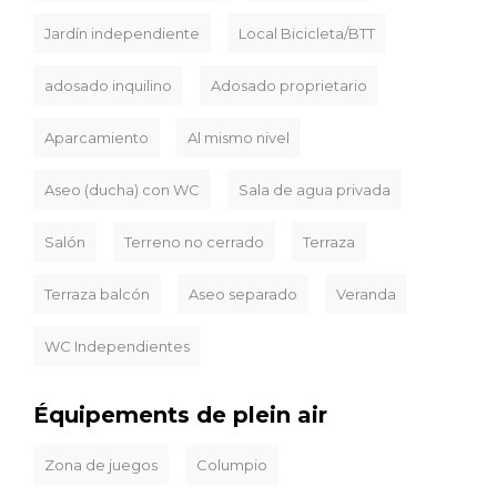
Jardín independiente
Local Bicicleta/BTT
adosado inquilino
Adosado proprietario
Aparcamiento
Al mismo nivel
Aseo (ducha) con WC
Sala de agua privada
Salón
Terreno no cerrado
Terraza
Terraza balcón
Aseo separado
Veranda
WC Independientes
Équipements de plein air
Zona de juegos
Columpio