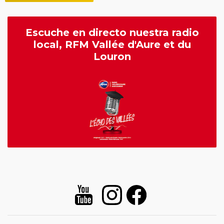
Escuche en directo nuestra radio
local, RFM Vallée d'Aure et du
Louron