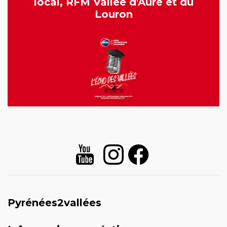
local, RFM Vallée d'Aure et du
Louron
Pyrénées2vallées