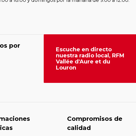
4:00 a 18:00 y domingos por la mañana de 9:00 a 12:00.
os por
Escuche en directo
nuestra radio local, RFM
Vallée d'Aure et du
Louron
rmaciones
Compromisos de
icas
calidad