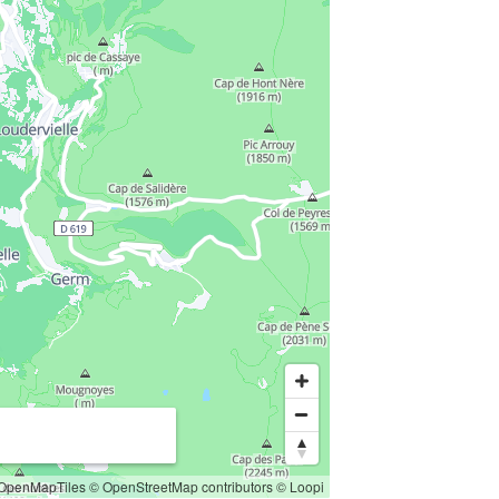
OpenMapTiles
© OpenStreetMap contributors
© Loopi