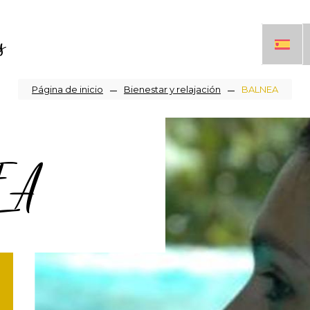
s
Sobrescribir
Página de inicio
Bienestar y relajación
BALNEA
enlaces
EA
de
ayuda
a