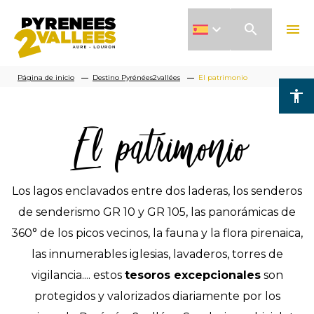
Pasar
search
menu
al
contenido
Sobrescribir
principal
Página de inicio
Destino Pyrénées2vallées
El patrimonio
accessibility
enlaces
El patrimonio
de
ayuda
a
Los lagos enclavados entre dos laderas, los senderos
la
de senderismo GR 10 y GR 105, las panorámicas de
navegación
360° de los picos vecinos, la fauna y la flora pirenaica,
las innumerables iglesias, lavaderos, torres de
vigilancia.... estos
tesoros excepcionales
son
protegidos y valorizados diariamente por los