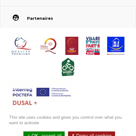
Partenaires
This site uses cookies and gives you control over what you
FONDS EUROPÉEN DE DÉVELOPPEMENT RÉGIONAL (FEDER)
want to activate
FONDO EUROPEO DE DESARROLLO REGIONAL (FEDER)
OK, accept all
Deny all cookies