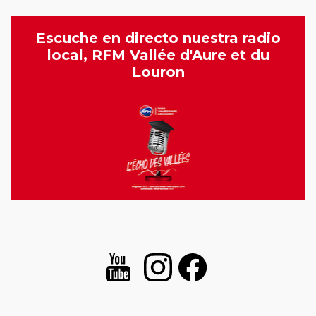
Escuche en directo nuestra radio
local, RFM Vallée d'Aure et du
Louron