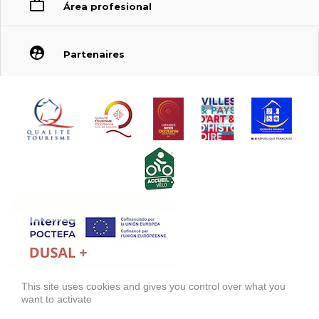
Área profesional
Partenaires
This site uses cookies and gives you control over what you
FONDS EUROPÉEN DE DÉVELOPPEMENT RÉGIONAL (FEDER)
want to activate
FONDO EUROPEO DE DESARROLLO REGIONAL (FEDER)