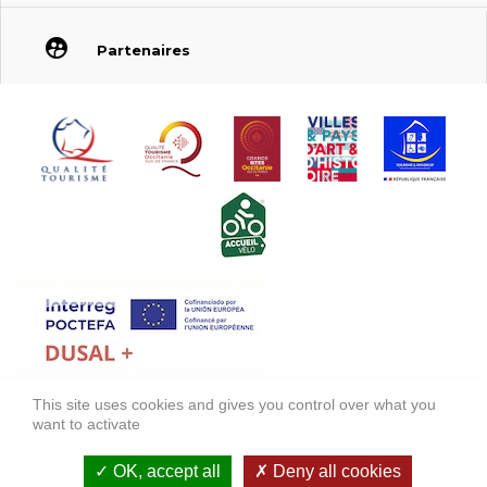
Partenaires
This site uses cookies and gives you control over what you
FONDS EUROPÉEN DE DÉVELOPPEMENT RÉGIONAL (FEDER)
want to activate
FONDO EUROPEO DE DESARROLLO REGIONAL (FEDER)
OK, accept all
Deny all cookies
Información legal