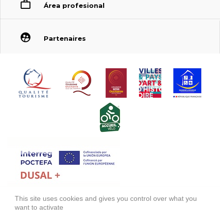
Área profesional
Partenaires
This site uses cookies and gives you control over what you
FONDS EUROPÉEN DE DÉVELOPPEMENT RÉGIONAL (FEDER)
want to activate
FONDO EUROPEO DE DESARROLLO REGIONAL (FEDER)