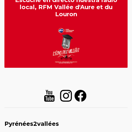
Escuche en directo nuestra radio
local, RFM Vallée d'Aure et du
Louron
Pyrénées2vallées